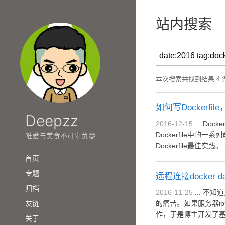
站内搜索
本次搜索共找到结果 4 条 (
如何写Dockerfile
Deepzz
2016-12-15
... DockerfileDockerfile是由一系列命令和参数构成的脚本，一个Dockerfile里面包含了构建整个image的完整命令。Docker通过dockerbuild执行
Dockerfile中的
唯爱与美食不可辜负😄
Dockerfile最佳实践。 .
首页
专题
远程连接docker da
归档
2016-11-25
... 不知道大家有没有遇到这样一种情形：每次构建好了镜像，push到私有仓库后。你还要ssh到服务器，进行pull，每次登录服务器的过程非常
友链
的痛苦。如果服务器ip
作，于是博主开发了基于
关于