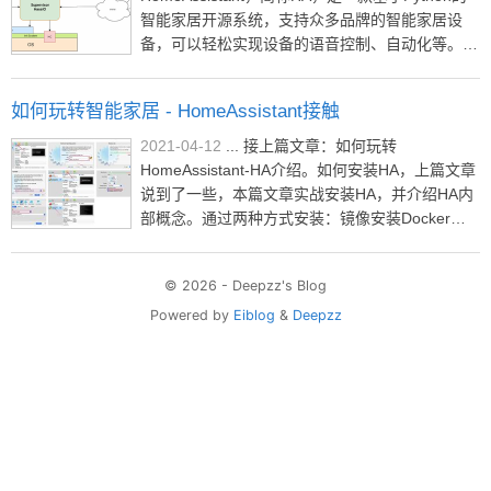
智能家居开源系统，支持众多品牌的智能家居设
备，可以轻松实现设备的语音控制、自动化等。初
次接触HA是很早之前，当时被那种万物互联所震
撼，智能之家的想法吸引。随着自己的成长，有空
如何玩转智能家居 - HomeAssistant接触
间去做这些事。也是时候进入HA的世界了，为后
面的物联网之家打下基础。 ...
2021-04-12
... 接上篇文章：如何玩转
HomeAssistant-HA介绍。如何安装HA，上篇文章
说到了一些，本篇文章实战安装HA，并介绍HA内
部概念。通过两种方式安装：镜像安装Docker安
装如果大家有更多需求，可以到官方站点查看：
Installation。 ...
© 2026 - Deepzz's Blog
Powered by
Eiblog
&
Deepzz