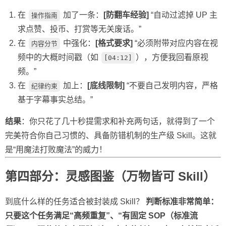
在
加了一条：
[防翻车经验]
“自动过滤掉 UP 主
操作指南
求点赞、投币、打赏等无关废话。”
在
中强化：
[格式要求]
“必须附带对应内容在视
内容分节
频中的大概时间戳（如
），方便我回看原视
[04:12]
频。”
在
加上：
[底线限制]
“不要自己发明内容，严格
纪律约束
基于字幕事实总结。”
结果
：你只花了几十秒提需求和补充两句话，就得到了一个
完美符合你自己习惯的、具备防错机制的生产级 Skill。这就
是“用魔法打败魔法”的威力！
第四部分：灵感图鉴（万物皆可 Skill）
到底什么样的任务适合被封装成 Skill？
判断标准非常简单：
只要这个任务满足“高频重复”、“有固定 SOP（标准流