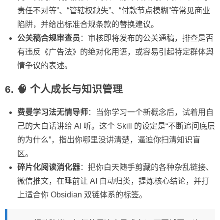
责任不对等”、“管辖权缺失”、“付款节点模糊”等常见商业
陷阱，并给出标准合规条款的替换建议。
公关稿合规审查员
：审核即将发布的公关通稿，排查是否
有违反《广告法》的绝对化用语，或容易引起特定群体舆
情争议的表述。
6. 🧠 个人成长与知识管理
费曼学习法无情导师
：当你学习一个新概念后，试着用自
己的大白话讲给 AI 听。这个 Skill 的设定是“不断追问底层
的为什么”，指出你哪里没讲清楚，逼迫你扫清知识盲
区。
碎片化阅读消化器
：把你白天随手剪藏的各种杂乱链接、
微信推文，在睡前让 AI 自动归类，提炼核心结论，并打
上适合你 Obsidian 双链体系的标签。