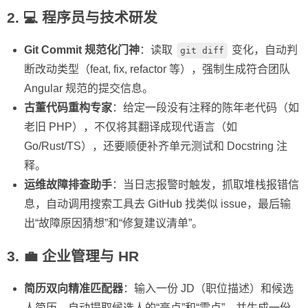
2. 💻 程序员与技术研发
Git Commit 规范化门神
：读取
变化，自动判
git diff
断改动类型（feat, fix, refactor 等），强制生成符合团队
Angular 规范的提交信息。
古董代码重构专家
：给定一段没有注释的陈年老代码（如
老旧 PHP），不仅将其翻译成现代语言（如
Go/Rust/TS），还要顺便补齐单元测试和 Docstring 注
释。
运维故障排查助手
：当日志报警时触发，抓取堆栈报错信
息，自动调用搜索工具去 GitHub 找类似 issue，最后输
出“故障原因猜想”和“修复建议清单”。
3. 💼 企业管理与 HR
简历双向精准匹配器
：输入一份 JD（职位描述）和候选
人简历，自动提取候选人的“亮点”和“雷点”，并生成一份