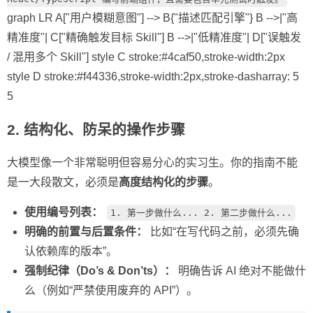
graph LR A["用户模糊意图"] --> B{"描述匹配引擎"} B -->|"高
精准度"| C["精确触发目标 Skill"] B -->|"低精准度"| D["误触发
/ 混用多个 Skill"] style C stroke:#4caf50,stroke-width:2px
style D stroke:#f44336,stroke-width:2px,stroke-dasharray: 5
5
2. 结构化、防呆的操作步骤
大模型像一个非常聪明但容易分心的实习生。你的指南不能
是一大段散文，必须是
高度结构化的步骤
。
使用编号列表：
1. 第一步做什么... 2. 第二步做什么...
明确的前置与后置条件：
比如“在写代码之前，必须先确
认依赖库的版本”。
强制纪律（Do’s & Don’ts）：
明确告诉 AI 绝对不能做什
么（例如“严禁使用废弃的 API”）。