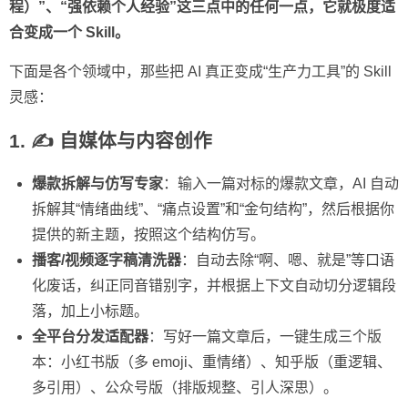
程）”、“强依赖个人经验”这三点中的任何一点，它就极度适
合变成一个 Skill。
下面是各个领域中，那些把 AI 真正变成“生产力工具”的 Skill
灵感：
1. ✍️ 自媒体与内容创作
爆款拆解与仿写专家
：输入一篇对标的爆款文章，AI 自动
拆解其“情绪曲线”、“痛点设置”和“金句结构”，然后根据你
提供的新主题，按照这个结构仿写。
播客/视频逐字稿清洗器
：自动去除“啊、嗯、就是”等口语
化废话，纠正同音错别字，并根据上下文自动切分逻辑段
落，加上小标题。
全平台分发适配器
：写好一篇文章后，一键生成三个版
本：小红书版（多 emoji、重情绪）、知乎版（重逻辑、
多引用）、公众号版（排版规整、引人深思）。