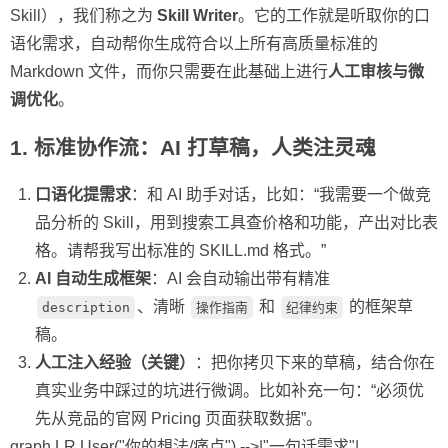
Skill），我们称之为
Skill Writer
。它的工作就是听取你的口
语化需求，自动帮你生成符合以上所有高质量标准的
Markdown 文件，而你只需要在此基础上进行
人工审核与微
调优化
。
1. 标准协作流：AI 打草稿，人类注灵魂
口语化提需求
：和 AI 助手对话，比如：“我需要一个做竞
品分析的 Skill，用到搜索工具查价格和功能，产出对比表
格。请帮我写出标准的 SKILL.md 格式。”
AI 自动生成框架
：AI 会自动输出带有精准
、清晰
和
的框架草
description
操作指南
纪律约束
稿。
人工注入经验（关键）
：把你拷贝下来的草稿，结合你在
真实业务中踩过的坑进行微调。比如补充一句：“必须优
先从竞品的官网 Pricing 页面获取数据”。
graph LR User("你的想法/痛点") -->|"一句话需求"|