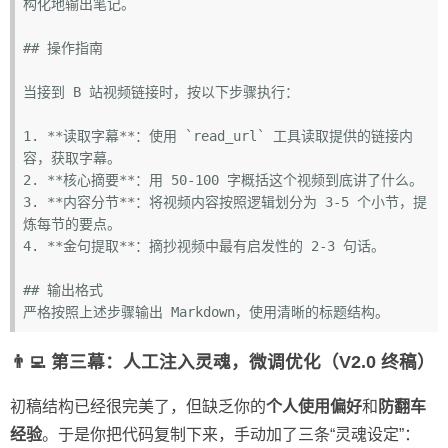
构化地输出笔记。

## 操作指南
当接到 B 站视频链接时，按以下步骤执行：

1. 
**读取字幕**
：使用 
`read_url`
 工具读取提供的链接内
2. 
**核心摘要**
3. 
**内容分节**
：将视频内容按照逻辑划分为 3-5 个小节，提
4. 
**金句提取**
：摘抄视频中最有启发性的 2-3 句话。

## 输出格式
👨‍💻 第三幕：人工注入灵魂，微调优化（V2.0 终稿）
初稿结构已经很完美了，但缺乏你的
个人使用偏好
和
防翻车
经验
。于是你把代码复制下来，手动加了三条“灵魂设定”：