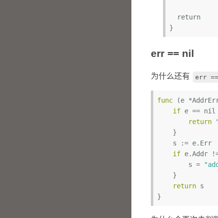
  return

err == nil
为什么还有
err =
func
(e *AddrEr
if
 e == 
nil
return
    }

    s := e.Err

if
 e.Addr !
        s = 
"ad
    }

return
 s
