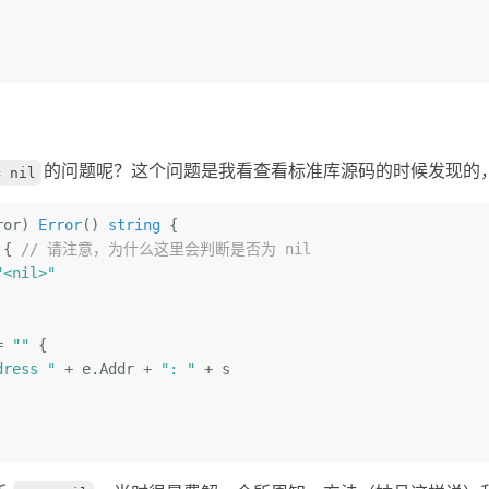
的问题呢？这个问题是我看查看标准库源码的时候发现的
= nil
ror)
Error
()
string
 {

 { 
// 请注意，为什么这里会判断是否为 nil
"<nil>"
= 
""
 {

dress "
 + e.Addr + 
": "
 + s
