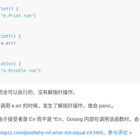
rint
()
 {

(
"e.Print run"
)

rintf
()
 {

intln
()
 {

(
"e.Println run"
)

完全可以执行的，没有解指针操作。
调用 e.err 的时候，发生了解指针操作，故会 panic。
由于接受者是 Err 而不是 *Err，Golang 内部在调用该函数时，
deepzz.com/post/why-nil-error-not-equal-nil.html
，
参与评论 »