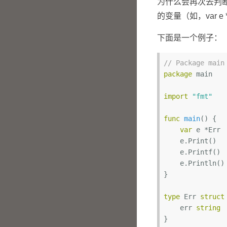
为什么会再次去判
的变量（如，var 
下面是一个例子：
// Package main
package
 main

import
"fmt"
func
main
()
 {

var
 e *Err

    e.Print()

    e.Printf()

    e.Println()

}

type
 Err 
struct
    err 
string
}
