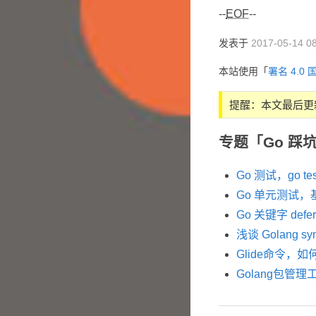
--
EOF
--
发表于
2017-05-14 08
本站使用「
署名 4.0 
提醒：本文最后更
专题「Go 踩
Go 测试，go te
Go 单元测试，基
Go 关键字 def
浅谈 Golang 
Glide命令，如何使
Golang包管理