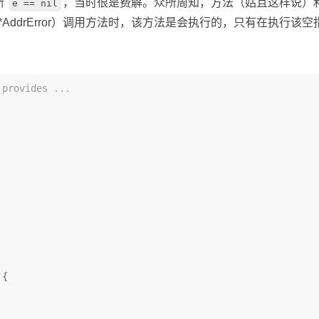
断
，当时很是费解。众所周知，方法（姑且这样说）
e == nil
e *AddrError）调用方法时，该方法是会执行的，只有在执行该
 provides ...
 {
