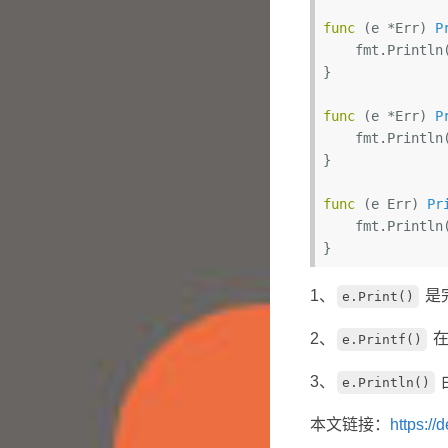
func
(e *Err)
P
    fmt.Println
}

func
(e *Err)
P
    fmt.Println(e.err)

}

func
(e Err)
Pr
    fmt.Println
1、
是
e.Print()
2、
在
e.Printf()
3、
e.Println()
本文链接：
https://