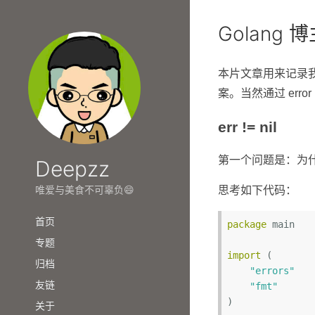
Golang 
本片文章用来记录我在
案。当然通过 err
err != nil
第一个问题是：为什么值为
Deepzz
唯爱与美食不可辜负😄
思考如下代码：
首页
package
 main

专题
import
 (

归档
"errors"
友链
"fmt"
)

关于