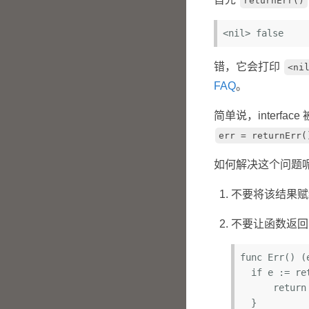
returnErr()
<
nil
> 
false
错，它会打印
<ni
FAQ
。
简单说，interface
err = returnErr(
如何解决这个问题
不要将该结果
不要让函数返回自
func Err() (
  if e := returnErr(); e != nil {

      return e

  }
