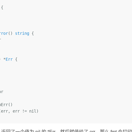
 {

rror
()
string
 {



)
 *
Err
 {

r

ln(err, err != 
nil
)

返回了一个值为 nil 的 *Err，然后赋值给了 err，那么 fmt 