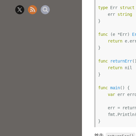
type
 Err 
struct
    err 
string
}

func
(e *Err)
E
return
 e.err
}

func
returnErr
(
return
nil
}

func
main
()
 {

var
 err erro
    err = returnErr()

    fmt.Print
首先