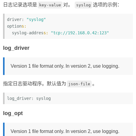
日志记录选项是
对。
选项的示例：
key-value
syslog
driver: 
"syslog"
option
s:
  syslog-addres
s:
"tcp://192.168.0.42:123"
log_driver
Version 1 file format only. In version 2, use logging.
指定日志驱动程序。默认值为
。
json-file
log_driver:
log_opt
Version 1 file format only. In version 2, use logging.