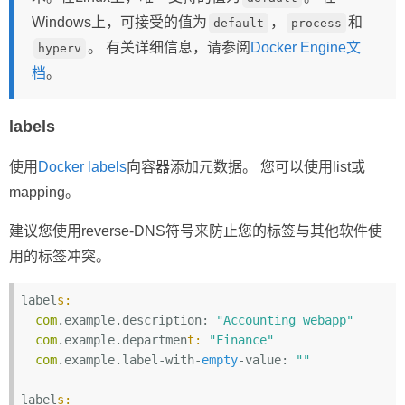
Windows上，可接受的值为
，
和
default
process
。 有关详细信息，请参阅
Docker Engine文
hyperv
档
。
labels
使用
Docker labels
向容器添加元数据。 您可以使用list或
mapping。
建议您使用reverse-DNS符号来防止您的标签与其他软件使
用的标签冲突。
label
s:
com
.example.description: 
"Accounting webapp"
com
.example.departmen
t:
"Finance"
com
.example.label-with-
empty
-value: 
""
label
s: