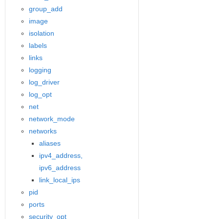
group_add
image
isolation
labels
links
logging
log_driver
log_opt
net
network_mode
networks
aliases
ipv4_address,
ipv6_address
link_local_ips
pid
ports
security_opt