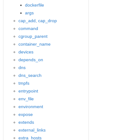
dockerfile
args
cap_add, cap_drop
command
cgroup_parent
container_name
devices
depends_on
dns
dns_search
tmpfs
entrypoint
env_file
environment
expose
extends
external_links
extra_hosts