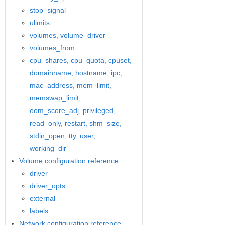
stop_signal
ulimits
volumes, volume_driver
volumes_from
cpu_shares, cpu_quota, cpuset,
domainname, hostname, ipc,
mac_address, mem_limit,
memswap_limit,
oom_score_adj, privileged,
read_only, restart, shm_size,
stdin_open, tty, user,
working_dir
Volume configuration reference
driver
driver_opts
external
labels
Network configuration reference