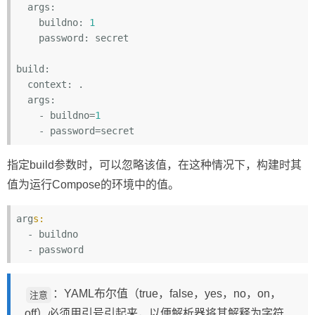
  args:
    buildno:
1
    password:
 secret

build:
  context:
  args:
    -
 buildno=
1
    -
指定build参数时，可以忽略该值，在这种情况下，构建时其
值为运行Compose的环境中的值。
arg
s:
  - buildno

：YAML布尔值（true，false，yes，no，on，
注意
off）必须用引号引起来，以便解析器将其解释为字符