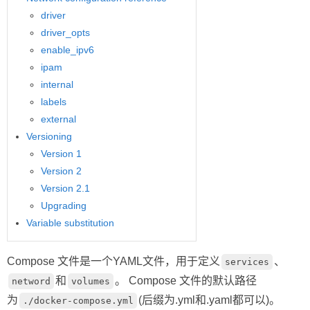
driver
driver_opts
enable_ipv6
ipam
internal
labels
external
Versioning
Version 1
Version 2
Version 2.1
Upgrading
Variable substitution
Compose 文件是一个YAML文件，用于定义
、
services
和
。 Compose 文件的默认路径
netword
volumes
为
(后缀为.yml和.yaml都可以)。
./docker-compose.yml