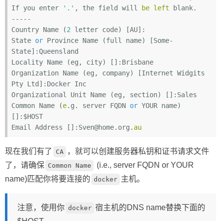
If you enter 
'.'
, the field will 
be
left
 blank.

-----

Country Name (
2
 letter code) [AU]:

State 
or
 Province Name (full name) [Some-
State]:Queensland

Locality Name (eg, city) []:Brisbane

Organization Name (eg, company) [Internet Widgits 
Pty Ltd]:Docker Inc

Organizational Unit Name (eg, section) []:Sales

Common Name (
e
.g. server FQDN 
or
 YOUR name) 
[]:$HOST

Email Address []:Sven@home.org.
au
现在我们有了
，就可以创建服务器私钥和证书请求文件
CA
了，请确保
(i.e., server FQDN or YOUR
Common Name
name)匹配你将要连接的
主机。
docker
注意，使用你
宿主机的DNS name替换下面的
docker