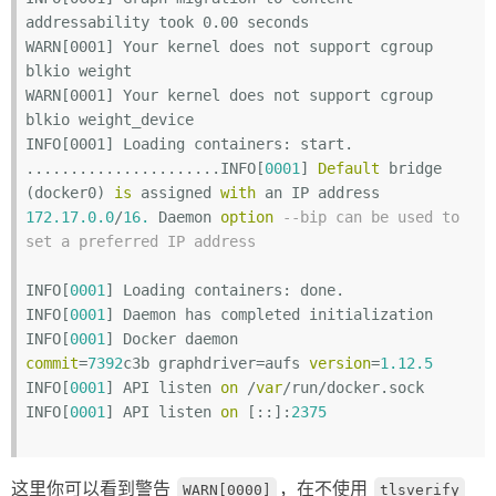
addressability took 0.00 seconds

WARN[0001] Your kernel does not support cgroup 
blkio weight

WARN[0001] Your kernel does not support cgroup 
blkio weight_device

INFO[0001] Loading containers: start.

......................INFO[
0001
] 
Default
 bridge 
(docker0) 
is
 assigned 
with
 an IP address 
172.17
.0
.0
/
16.
 Daemon 
option
--bip can be used to 
set a preferred IP address
INFO[
0001
] Loading containers: done.

INFO[
0001
] Daemon has completed initialization

INFO[
0001
] Docker daemon                           
commit
=
7392
c3b graphdriver=aufs 
version
=
1.12
.5
INFO[
0001
] API listen 
on
 /
var
/run/docker.sock

INFO[
0001
] API listen 
on
 [::]:
2375
这里你可以看到警告
，在不使用
WARN[0000]
tlsverify