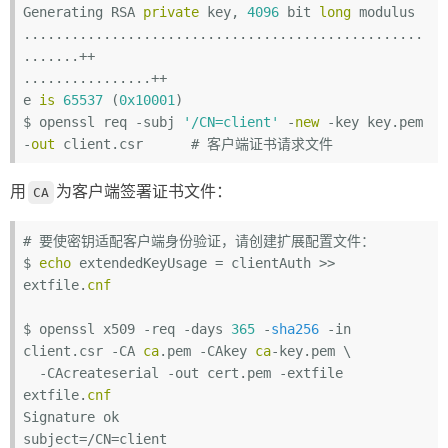
Generating RSA 
private
 key, 
4096
 bit 
long
 modulus

..................................................
.......++

................++

e 
is
65537
 (
0x10001
)

$ openssl req -subj 
'/CN=client'
 -
new
 -key key.pem 
-
out
 client.csr      
# 客户端证书请求文件
用
为客户端签署证书文件：
CA
# 要使密钥适配客户端身份验证，请创建扩展配置文件：

$ 
echo
 extendedKeyUsage = clientAuth >> 
extfile.
cnf
$ openssl x509 -req -days 
365
 -
sha256
 -in 
client.csr -CA 
ca
.pem -CAkey 
ca
-key.pem \

  -CAcreateserial -out cert.pem -extfile 
extfile.
cnf
Signature ok

subject=/CN=client
