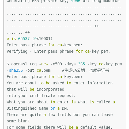
Generating RSA private key, 
4096
 bit long modulus

..................................................
..................................................
..................................................
......................................++

e
is
65537
 (
0
x10001)

Enter pass phrase 
for
ca
-key.pem:

Verifying - Enter pass phrase 
for
ca
-key.pem:

$ openssl req -
new
 -x509 -days 
365
 -key 
ca
-key.pem 
-
sha256
 -out 
ca
.pem     #生成CA公钥，也就是证书

Enter pass phrase 
for
ca
-key.pem:

You are about 
to
be
 asked 
to
 enter information 
that will 
be
 incorporated

into your certificate request.

What you are about 
to
 enter 
is
 what 
is
 called 
a
Distinguished Name 
or
a
 DN.

There are quite 
a
 few fields but you can leave 
some blank

For some fields there will 
be
a
 default value,
