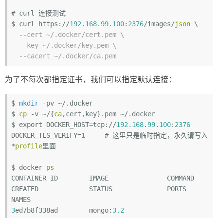
# curl 连接测试

$ curl https://
192.168
.99
.100
:
2376
/images/
json
 \

--cert ~/.docker/cert.pem \
--key ~/.docker/key.pem \
--cacert ~/.docker/ca.pem
为了不每次都指定证书，我们可以指定默认连接：
$ 
mkdir
 -pv ~/.docker

$ 
cp
 -v ~/{
ca
,cert,key}.pem ~/.docker

$ export DOCKER_HOST=tcp://
192.168
.
99.100
:
2376
DOCKER_TLS_VERIFY=
1
     # 这里只是临时指定，永久请写入
*
profile
里面

$ docker 
ps
CONTAINER ID        IMAGE               COMMAND                  
CREATED             STATUS              PORTS                      
3
ed7b8f338ad        mongo:
3.2