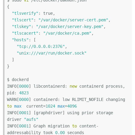
{

"tlsverify"
: true,

"tlscert"
: 
"/var/docker/server-cert.pem"
,

"tlskey"
: 
"/var/docker/server-key.pem"
,

"tlscacert"
: 
"/var/docker/ca.pem"
,

"hosts"
: [

"tcp://0.0.0.0:2376"
,

"unix:///var/run/docker.sock"
  ]

}

$ dockerd

INFO[
0000
] libcontainerd: 
new
 containerd process, 
pid: 
4823
WARN[
0000
] containerd: low RLIMIT_NOFILE changing 
to
max
  current=
1024
max
=
4096
INFO[
0001
] [graphdriver] using prior storage 
driver 
"aufs"
INFO[
0001
] Graph migration 
to
 content-
addressability took 
0.00
 seconds
