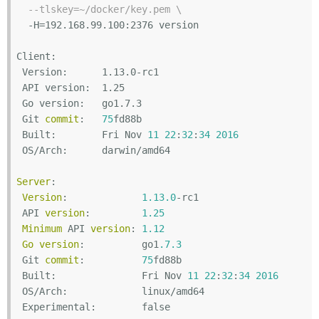
--tlskey=~/docker/key.pem \
  -H=192.168.99.100:2376 version

Client:

 Version:      1.13.0-rc1

 API version:  1.25

 Go version:   go1.7.3

 Git 
commit
:   
75
fd88b

 Built:        Fri Nov 
11
22
:
32
:
34
2016
 OS/Arch:      darwin/amd64

Server
:

Version
:             
1.13
.0
-rc1

 API 
version
:         
1.25
Minimum
 API 
version
: 
1.12
Go
version
:          go1
.7
.3
 Git 
commit
:          
75
fd88b

 Built:               Fri Nov 
11
22
:
32
:
34
2016
 OS/Arch:             linux/amd64

 Experimental:        
false