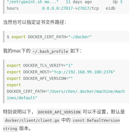
"/entrypoint.sh mo..."
11
 days ago         Up 
3
hours          
0.0
.
0.0
:
27017
->
27017
当然也可以指定证书文件路径：
$ 
export
 DOCKER_CERT_PATH=
"~/docker"
我的mac下的
如下：
~/.bash_profile
export
 DOCKER_TLS_VERIFY=
"1"
export
 DOCKER_HOST=
"tcp://192.168.99.100:2376"
export
 DOCKER_API_VERSION=
""
export
DOCKER_CERT_PATH=
"/Users/chen/.docker/machine/mach
ines/default"
特别说明以下，
可以不设置，默认是
DOCKER_API_VERSION
中的
docker/client/client.go
const DefaultVersion
版本。
string