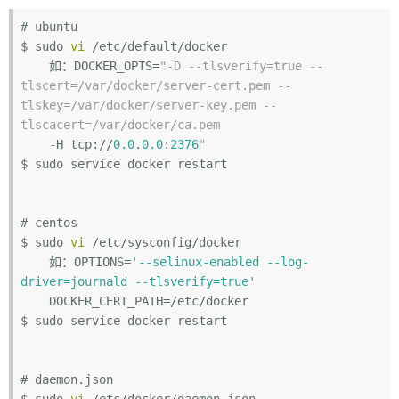
# ubuntu

$ sudo 
vi
 /etc/default/docker

    如：DOCKER_OPTS=
"-D --tlsverify=true --
tlscert=/var/docker/server-cert.pem --
tlskey=/var/docker/server-key.pem --
tlscacert=/var/docker/ca.pem
    -H tcp://
0.0
.
0.0
:
2376
"
$ sudo service docker restart

# centos

$ sudo 
vi
 /etc/sysconfig/docker

    如：OPTIONS=
'--selinux-enabled --log-
driver=journald --tlsverify=true'
    DOCKER_CERT_PATH=/etc/docker

$ sudo service docker restart

# daemon.json

$ sudo 
vi
 /etc/docker/daemon.json
