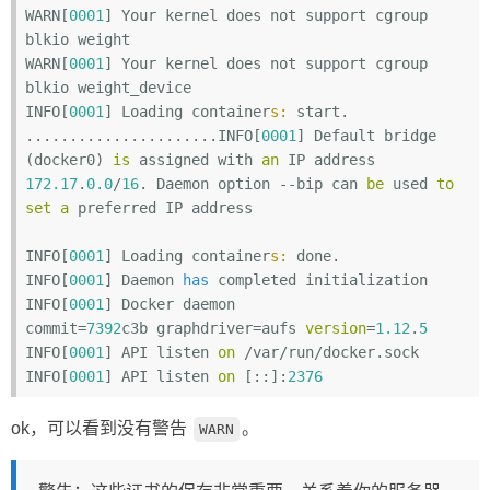
WARN[
0001
] Your kernel does not support cgroup 
blkio weight

WARN[
0001
] Your kernel does not support cgroup 
blkio weight_device

INFO[
0001
] Loading container
s:
 start.

......................INFO[
0001
] Default bridge 
(docker0) 
is
 assigned with 
an
 IP address 
172.17
.
0.0
/
16
. Daemon option --bip can 
be
 used 
to
set
a
 preferred IP address

INFO[
0001
] Loading container
s:
 done.

INFO[
0001
] Daemon 
has
 completed initialization

INFO[
0001
] Docker daemon                                 
commit=
7392
c3b graphdriver=aufs 
version
=
1.12
.
5
INFO[
0001
] API listen 
on
 /var/run/docker.sock

INFO[
0001
] API listen 
on
 [::]:
2376
ok，可以看到没有警告
。
WARN