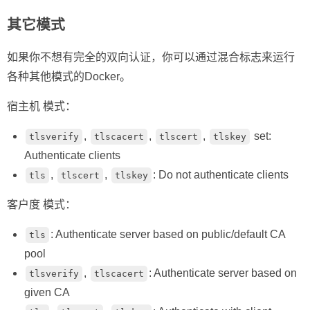
其它模式
如果你不想有完全的双向认证，你可以通过混合标志来运行
各种其他模式的Docker。
宿主机 模式：
,
,
,
set:
tlsverify
tlscacert
tlscert
tlskey
Authenticate clients
,
,
: Do not authenticate clients
tls
tlscert
tlskey
客户度 模式：
: Authenticate server based on public/default CA
tls
pool
,
: Authenticate server based on
tlsverify
tlscacert
given CA