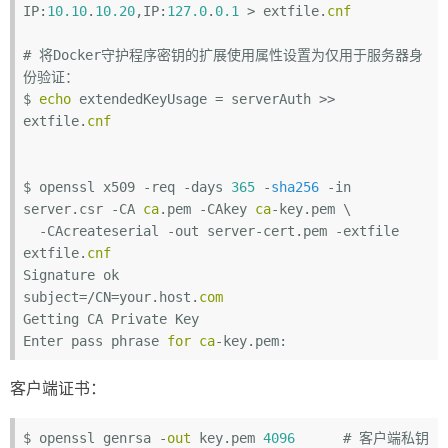
IP:
10.10
.
10.20
,IP:
127.0
.
0.1
 > extfile.
cnf
# 将Docker守护程序密钥的扩展使用属性设置为仅用于服务器身
份验证：

$ 
echo
 extendedKeyUsage = serverAuth >> 
extfile.
cnf
$ openssl x509 -req -days 
365
 -
sha256
 -in 
server.csr -CA 
ca
.pem -CAkey 
ca
-key.pem \

  -CAcreateserial -out server-cert.pem -extfile 
extfile.
cnf
Signature ok

subject=/CN=your.host.
com
Getting CA Private Key

Enter pass phrase 
for
ca
客户端证书：
$ openssl genrsa -
out
 key.pem 
4096
# 客户端私钥