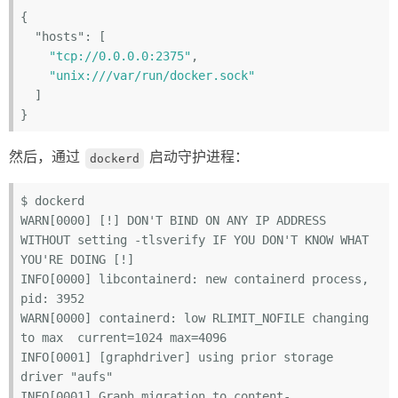
{

"hosts"
: [

"tcp://0.0.0.0:2375"
,

"unix:///var/run/docker.sock"
  ]

然后，通过
启动守护进程：
dockerd
$ dockerd

WARN[0000] [!] DON'T BIND ON ANY IP ADDRESS 
WITHOUT setting -tlsverify IF YOU DON'T KNOW WHAT 
YOU'RE DOING [!]

INFO[0000] libcontainerd: new containerd process, 
pid: 3952

WARN[0000] containerd: low RLIMIT_NOFILE changing 
to max  current=1024 max=4096

INFO[0001] [graphdriver] using prior storage 
driver "aufs"

INFO[0001] Graph migration to content-