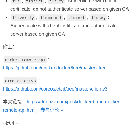
,
,
: Authenticate with client
tls
tlscert
tlskey
certificate, do not authenticate server based on given CA
,
,
,
:
tlsverify
tlscacert
tlscert
tlskey
Authenticate with client certificate and authenticate
server based on given CA
附上：
：
docker remote api
https://github.com/docker/docker/tree/master/client
：
etcd clientv3
https://github.com/coreos/etcd/tree/master/clientv3
本文链接：
https://deepzz.com/post/dockerd-and-docker-
remote-api.html
，
参与评论 »
--
EOF
--